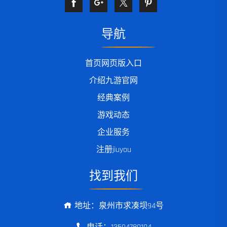
导航
首页网页版入口
介绍九游官网
经典案例
游戏动态
企业服务
注册jiuyou
找到我们
地址：泉州市求凑坝94号