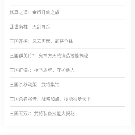
修真之道：金币升仙之旅
乱世枭雄：火剑寻踪
三国连招：风云再起，武将争锋
三国群英传7：鬼神方天戟锻造技能揭秘
三国群侠7：授予盾牌，守护他人
三国杀移动版：武将集锦
三国杀名将传：战略加点，技能独步天下
三国无双7：武将装备技能大揭秘