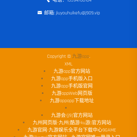
电话：13594780104
邮箱: jiuyouhuikefu@j909.vip
Copyright ©
九游app
.
XML
九游app官方网站
九游app手机版入口
九游app手机版官网
九游appWeb网页版
九游appapp下载地址
九游会·[j9]官方网站
九州网页版-九州(酷游·ku游)官方网站
九游官网-九游娱乐全平台下载中心9GAME