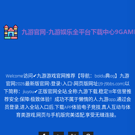
Welcome访问✔九游游戏官网推荐【导航：baidu典ag】九游
官网2026最新版官网\登录\入口\网页版网址(j9-j9bbs.com)以
下简称：jiuyou✔正版官网全站,全称:九游下载,稳定18年信誉推
荐安全.保障!极致体验！成功不属于懒惰的人.九游app,通过会
员登录,进入全站入口后,下载APP体验电子竞技,真人互动与体
育类游戏,网页与手机版完美适配,享受无缝连接。