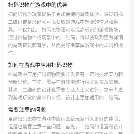
扫码识物在游戏中的优势
扫码识物为玩家提供了更加便捷的游戏体验，通过扫描
二维码或条形码就可以获取到游戏中想要的信息和道
具。不仅如此，扫码识物还可以提高玩家的游戏技能，
通过扫描物件或场景中的二维码，可以获取到更为详细
的游戏资讯和背景，从而更好地掌握游戏中的规则和操
作。
如何在游戏中应用扫码识物
在游戏中应用扫码识物需要开发者有一定的技术实力和
创新思维。首先，需要在游戏中进行相关设置及实现。
其次，二维码的设计也需要专业人士来进行，充分考虑
到游戏玩家的需求和习惯，设计出更加适用的二维码。
需要注意的问题
虽然扫码识物在游戏中应用会给玩家带来更好的体验，
但是也需要注意一些问题。首先，二维码的设置和设计