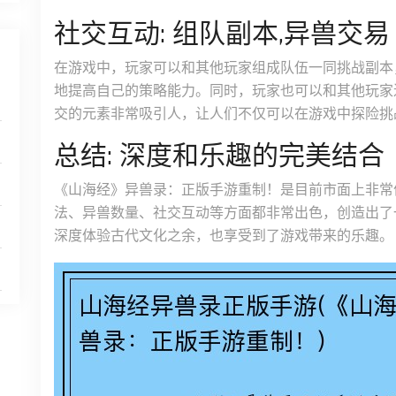
社交互动: 组队副本,异兽交易
在游戏中，玩家可以和其他玩家组成队伍一同挑战副本，
地提高自己的策略能力。同时，玩家也可以和其他玩家
交的元素非常吸引人，让人们不仅可以在游戏中探险挑
总结: 深度和乐趣的完美结合
《山海经》异兽录：正版手游重制！是目前市面上非常
法、异兽数量、社交互动等方面都非常出色，创造出了
深度体验古代文化之余，也享受到了游戏带来的乐趣。