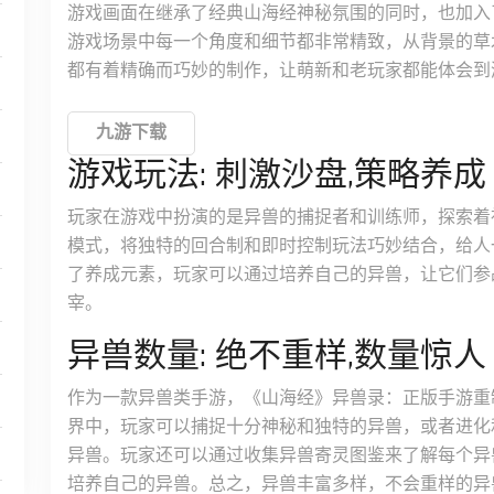
游戏画面在继承了经典山海经神秘氛围的同时，也加入
游戏场景中每一个角度和细节都非常精致，从背景的草
都有着精确而巧妙的制作，让萌新和老玩家都能体会到
九游下载
游戏玩法: 刺激沙盘,策略养成
玩家在游戏中扮演的是异兽的捕捉者和训练师，探索着
模式，将独特的回合制和即时控制玩法巧妙结合，给人
了养成元素，玩家可以通过培养自己的异兽，让它们参
宰。
异兽数量: 绝不重样,数量惊人
作为一款异兽类手游，《山海经》异兽录：正版手游重
界中，玩家可以捕捉十分神秘和独特的异兽，或者进化
异兽。玩家还可以通过收集异兽寄灵图鉴来了解每个异
培养自己的异兽。总之，异兽丰富多样，不会重样的异