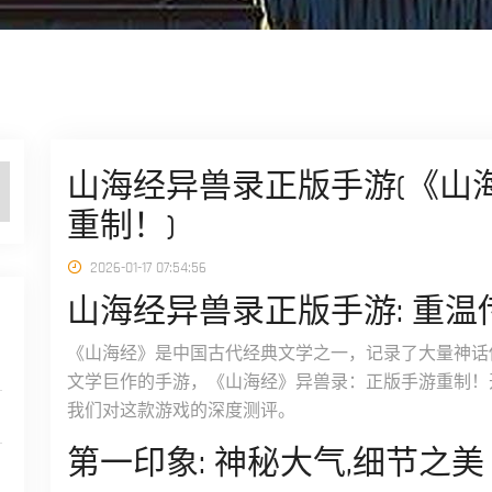
山海经异兽录正版手游(《山
重制！)
2026-01-17 07:54:56
山海经异兽录正版手游: 重温
《山海经》是中国古代经典文学之一，记录了大量神话
文学巨作的手游，《山海经》异兽录：正版手游重制！
我们对这款游戏的深度测评。
第一印象: 神秘大气,细节之美