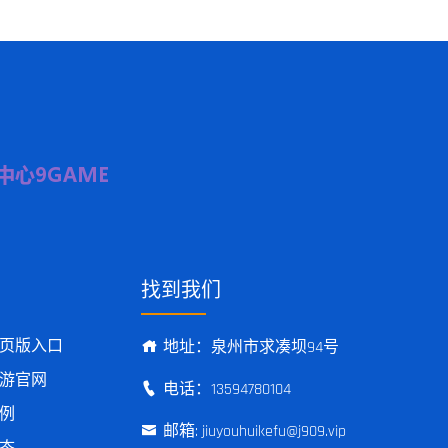
找到我们
页版入口
地址：泉州市求凑坝94号
游官网
电话：13594780104
例
邮箱: jiuyouhuikefu@j909.vip