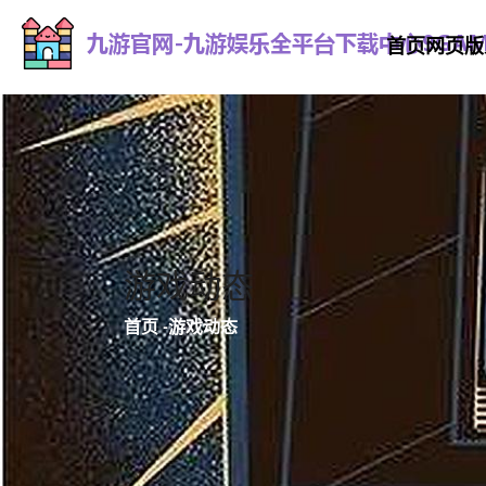
首页网页版
游戏动态
首页
-
游戏动态