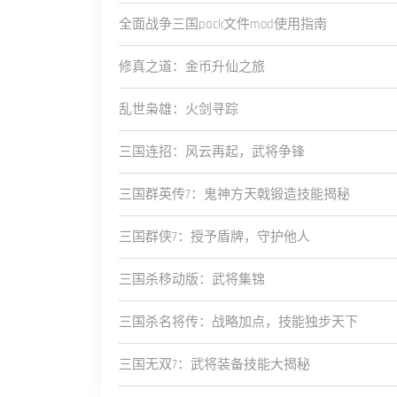
全面战争三国pack文件mod使用指南
修真之道：金币升仙之旅
乱世枭雄：火剑寻踪
三国连招：风云再起，武将争锋
三国群英传7：鬼神方天戟锻造技能揭秘
三国群侠7：授予盾牌，守护他人
三国杀移动版：武将集锦
三国杀名将传：战略加点，技能独步天下
三国无双7：武将装备技能大揭秘