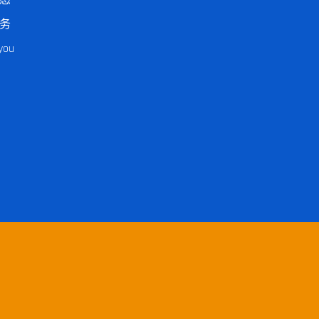
态
务
you