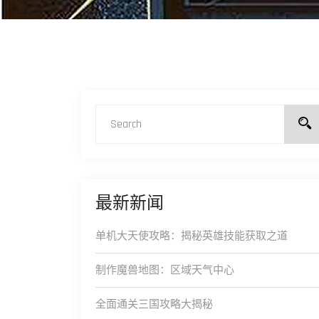
最新新闻
单机大天使攻略：揭秘英雄技能获取之道
制作魔兽地图：区域天气中心
全面通关三国攻略大揭秘