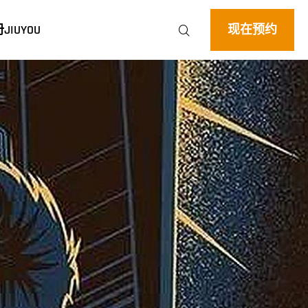
JIUYOU
现在预约