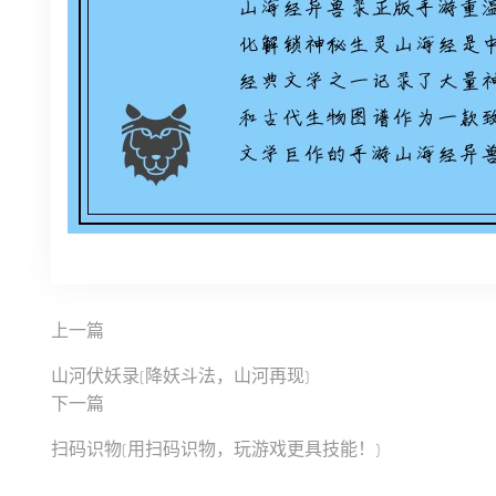
上一篇
山河伏妖录(降妖斗法，山河再现)
下一篇
扫码识物(用扫码识物，玩游戏更具技能！)