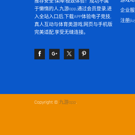
游戏动
推荐安全.保障!极致体验！成功不属
于懒惰的人.九游app,通过会员登录,进
企业服
入全站入口后,下载APP体验电子竞技,
注册jiu
真人互动与体育类游戏,网页与手机版
完美适配,享受无缝连接。
Copyright ©
九游app
.