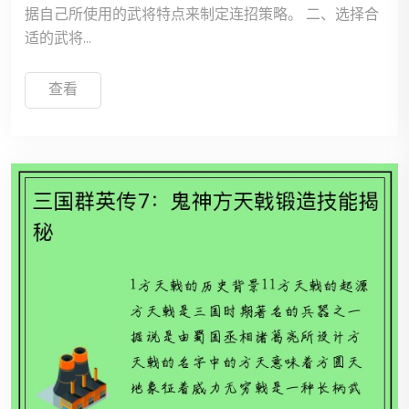
据自己所使用的武将特点来制定连招策略。 二、选择合
适的武将...
查看