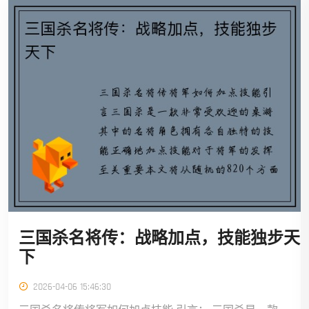
三国杀名将传：战略加点，技能独步天
下
2026-04-06 15:46:30