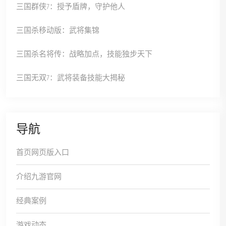
三国群侠7：授予盾牌，守护他人
三国杀移动版：武将集锦
三国杀名将传：战略加点，技能独步天下
三国无双7：武将装备技能大揭秘
导航
首页网页版入口
介绍九游官网
经典案例
游戏动态