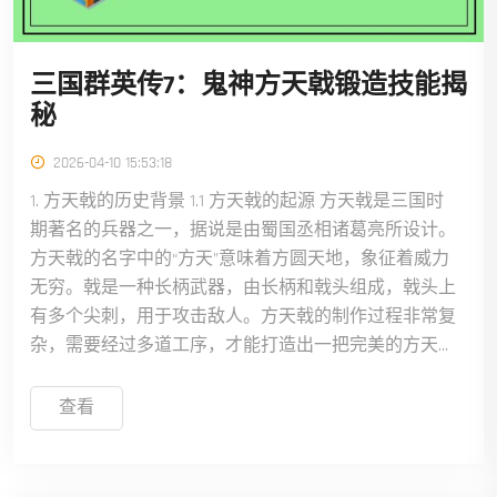
三国群英传7：鬼神方天戟锻造技能揭
秘
2026-04-10 15:53:18
1. 方天戟的历史背景 1.1 方天戟的起源 方天戟是三国时
期著名的兵器之一，据说是由蜀国丞相诸葛亮所设计。
方天戟的名字中的“方天”意味着方圆天地，象征着威力
无穷。戟是一种长柄武器，由长柄和戟头组成，戟头上
有多个尖刺，用于攻击敌人。方天戟的制作过程非常复
杂，需要经过多道工序，才能打造出一把完美的方天...
查看