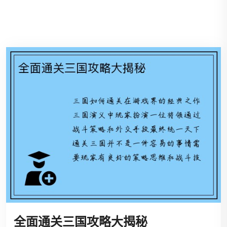
全面通关三国攻略大揭秘