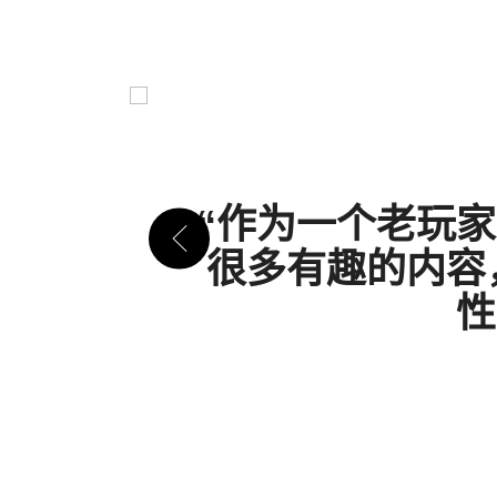
个老玩家，我对这款游戏的更
的内容，战斗系统更加平衡
性了。期待接下来的更
翟悠雅