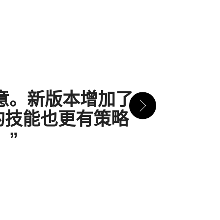
“游戏机制创新，玩法
题是加载有时候会