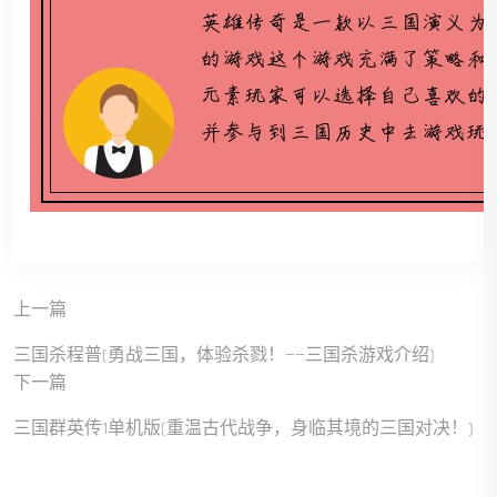
上一篇
三国杀程普(勇战三国，体验杀戮！——三国杀游戏介绍)
下一篇
三国群英传1单机版(重温古代战争，身临其境的三国对决！)