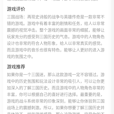
游戏评价
三国战场：再现史诗般的战争与英雄传奇是一款非常不
错的游戏。游戏中有着丰富的剧情和任务，给人以非常
震撼的视觉冲击。整个游戏的画面非常的细腻，能够让
玩家充分的感受到三国历史的气息。游戏中的人物角色
设计也非常的符合人物形象，给人以非常真实的感觉。
而且游戏中的音乐也很有特色，能够让人更好的进入游
戏的氛围之中。
游戏推荐
如果你是一个三国迷，那么这款游戏一定不容错过。游
戏中的历史氛围和玩法设计非常的吸引人，可以让你更
加深入的了解三国历史。而且游戏中的人物角色非常的
丰富，你可以根据自己的喜好进行选择。最重要的是，
游戏的战斗系统非常的印象深刻，能够让你体验到三国
战场上的震撼刺激。所以，如果你想要了解三国历史并