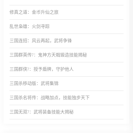
修真之道：金币升仙之旅
乱世枭雄：火剑寻踪
三国连招：风云再起，武将争锋
三国群英传7：鬼神方天戟锻造技能揭秘
三国群侠7：授予盾牌，守护他人
三国杀移动版：武将集锦
三国杀名将传：战略加点，技能独步天下
三国无双7：武将装备技能大揭秘