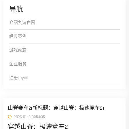
导航
介绍九游官网
经典案例
游戏动态
企业服务
注册jiuyou
山脊赛车2(新标题：穿越山脊：极速竞车2)
2026-01-18 07:54:35
穿越山脊：极速竞车2