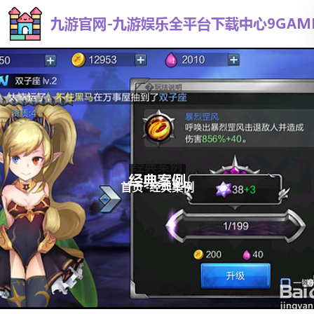
经典案例
首页
-
经典案例