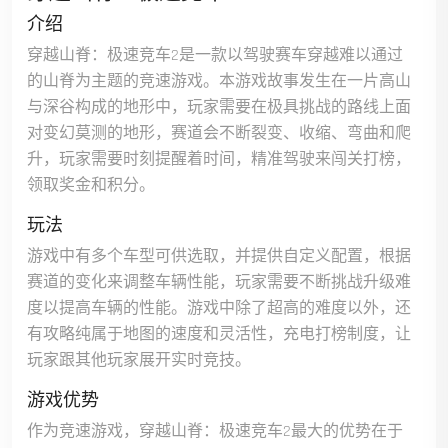
介绍
穿越山脊：极速竞车2是一款以驾驶赛车穿越难以通过
的山脊为主题的竞速游戏。本游戏故事发生在一片高山
与深谷构成的地形中，玩家需要在极具挑战的路线上面
对变幻莫测的地形，赛道会不断裂变、收缩、弯曲和爬
升，玩家需要时刻提醒着时间，精准驾驶来闯关打榜，
领取奖金和积分。
玩法
游戏中有多个车型可供选取，并提供自定义配置，根据
赛道的变化来调整车辆性能，玩家需要不断挑战升级难
度以提高车辆的性能。游戏中除了超高的难度以外，还
有攻略纯属于地图的速度和灵活性，充电打榜制度，让
玩家跟其他玩家展开实时竞技。
游戏优势
作为竞速游戏，穿越山脊：极速竞车2最大的优势在于