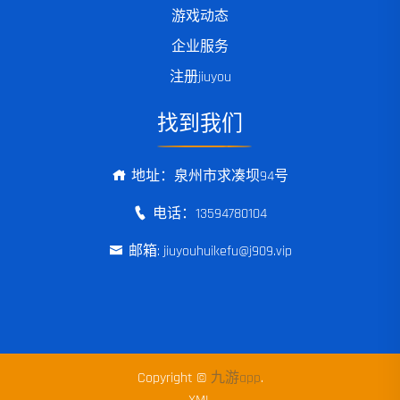
游戏动态
企业服务
注册jiuyou
找到我们
地址：泉州市求凑坝94号
电话：13594780104
邮箱: jiuyouhuikefu@j909.vip
Copyright ©
九游app
.