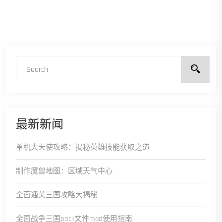
最新新闻
单机大天使攻略：揭秘英雄技能获取之道
制作魔兽地图：区域天气中心
全面通关三国攻略大揭秘
全面战争三国pack文件mod使用指南