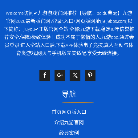
Welcome访问✔九游游戏官网推荐【导航：baidu典ag】九游
官网2026最新版官网\登录\入口\网页版网址(j9-j9bbs.com)以
下简称：jiuyou✔正版官网全站,全称:九游下载,稳定18年信誉推
荐安全.保障!极致体验！成功不属于懒惰的人.九游app,通过会
员登录,进入全站入口后,下载APP体验电子竞技,真人互动与体
育类游戏,网页与手机版完美适配,享受无缝连接。
导航
首页网页版入口
介绍九游官网
经典案例