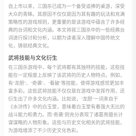
自上市以来，三国杀已成为一个备受追捧的桌游，深受
大众的青睐。其原因不仅仅是因为其有趣的玩法和充满
策略性的游戏规则，更重要的是该游戏中蕴含了许多经
典的台词和文化内涵。本文将就三国杀中的一些经典台
词进行探讨和分析，以期为读者深入理解中国传统文
化，铸就经典文化。
武将技能与文化衍生
在三国杀游戏中，每个武将都有其独特的技能，这些技
能在一定程度上反映了该武将的历史人物特点。例如，
有“龙胆”、“奇袭”、“看破”等技能，使得游戏感觉更加丰
富多彩。这些武将技能不仅仅是在游戏中发挥作用，还
衍生出了许多文化内涵。比如说，“龙胆”一词来自于
《水浒传》中的白玉堂，意味着白玉堂有着强大无比的
战斗能力和勇力。而“奇袭”则充分表现了诸葛亮擅长计
谋谋略的人物形象。这些与历史文化相关的武将技能，
为游戏增添了不少历史文化色彩。