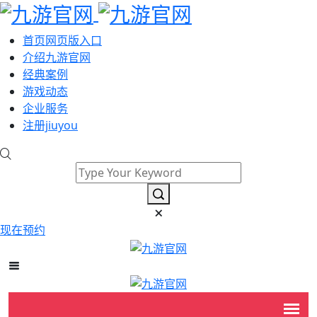
首页网页版入口
介绍九游官网
经典案例
游戏动态
企业服务
注册jiuyou
现在预约