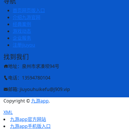
导航
首页网页版入口
介绍九游官网
经典案例
游戏动态
企业服务
注册jiuyou
找到我们
地址：泉州市求凑坝94号
电话：13594780104
邮箱: jiuyouhuikefu@j909.vip
Copyright ©
九游app
.
XML
九游app官方网站
九游app手机版入口