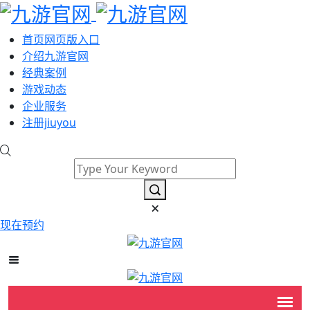
首页网页版入口
介绍九游官网
经典案例
游戏动态
企业服务
注册jiuyou
现在预约