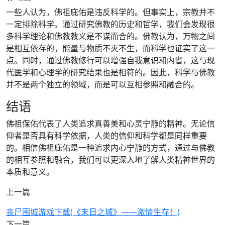
一些人认为，佛祖庇佑是违反科学的。但事实上，宗教并不
一定排除科学。通过研究佛教的历史和哲学，我们会发现很
多科学理论和佛教教义是不谋而合的。佛教认为，万物之间
是相互依存的，能量与物质不灭不生，而科学也证实了这一
点。同时，通过佛教修行可以增强自我意识和内省，这与现
代医学和心理学的研究结果也是相符的。因此，科学与佛教
并不是两个独立的领域，而是可以互相参照和融合的。
结语
佛祖保佑代表了人类追求真善美和心灵宁静的精神。无论信
仰者是否具有科学依据，人类的信仰和科学都是同样重要
的。相信佛祖庇佑是一种追求内心宁静的方式，通过与佛教
的相互参照和融合，我们可以更深入地了解人类精神世界的
本质和意义。
上一篇
丧尸围城游戏下载(《末日之城》——激情生存！)
下一篇