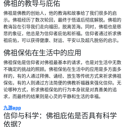
佛祖的教导与庇佑
佛祖是佛教的创始人，他的教诲和故事给了我们很多的启
示。佛祖经历了数次轮回，最终于悟道后彻底解脱。佛祖的
教诲旨在引导我们走向福田，脱离苦海。同时，佛祖也是慈
悲的象征，他总是为信仰者庇佑和祈福。信仰者通过祈求佛
祖庇佑，可以获得健康、财运、平安以及超凡脱俗的启示。
佛祖保佑在生活中的应用
佛祖保佑是信仰者对佛祖最基本的请求，也是对生活中无数
不确定的挑战的照顾。佛祖保佑在生活中的应用是多方面多
样的，有的人通过拜佛、诵经、放生等传统方式来祈求佛祖
保佑，有的人则通过方法简便的佛教祈福器来强化信仰。无
论哪种方式，祈求佛祖保佑的行为本身就是对真善美的追
求，而最终的结果则是心灵的平静和生活的幸福。
九游app
信仰与科学：佛祖庇佑是否具有科学
依据？