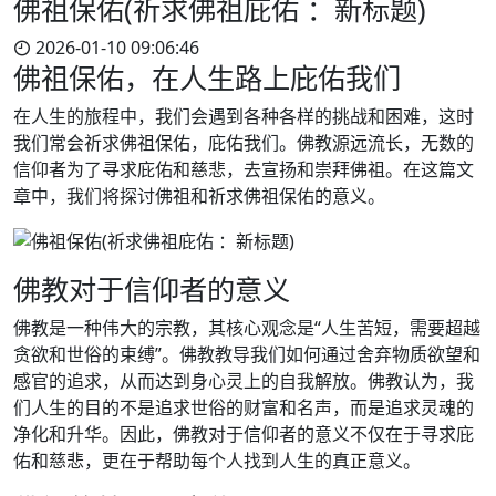
佛祖保佑(祈求佛祖庇佑 ：新标题)
2026-01-10 09:06:46
佛祖保佑，在人生路上庇佑我们
在人生的旅程中，我们会遇到各种各样的挑战和困难，这时
我们常会祈求佛祖保佑，庇佑我们。佛教源远流长，无数的
信仰者为了寻求庇佑和慈悲，去宣扬和崇拜佛祖。在这篇文
章中，我们将探讨佛祖和祈求佛祖保佑的意义。
佛教对于信仰者的意义
佛教是一种伟大的宗教，其核心观念是“人生苦短，需要超越
贪欲和世俗的束缚”。佛教教导我们如何通过舍弃物质欲望和
感官的追求，从而达到身心灵上的自我解放。佛教认为，我
们人生的目的不是追求世俗的财富和名声，而是追求灵魂的
净化和升华。因此，佛教对于信仰者的意义不仅在于寻求庇
佑和慈悲，更在于帮助每个人找到人生的真正意义。