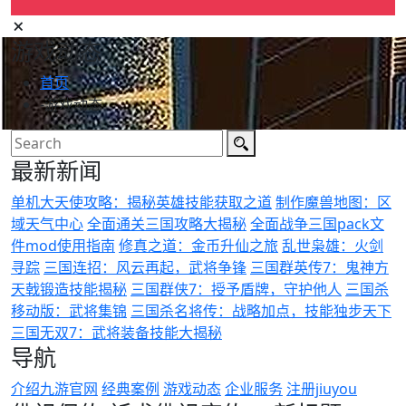
游戏动态
首页
-
游戏动态
最新新闻
单机大天使攻略：揭秘英雄技能获取之道
制作魔兽地图：区
域天气中心
全面通关三国攻略大揭秘
全面战争三国pack文
件mod使用指南
修真之道：金币升仙之旅
乱世枭雄：火剑
寻踪
三国连招：风云再起，武将争锋
三国群英传7：鬼神方
天戟锻造技能揭秘
三国群侠7：授予盾牌，守护他人
三国杀
移动版：武将集锦
三国杀名将传：战略加点，技能独步天下
三国无双7：武将装备技能大揭秘
导航
介绍九游官网
经典案例
游戏动态
企业服务
注册jiuyou