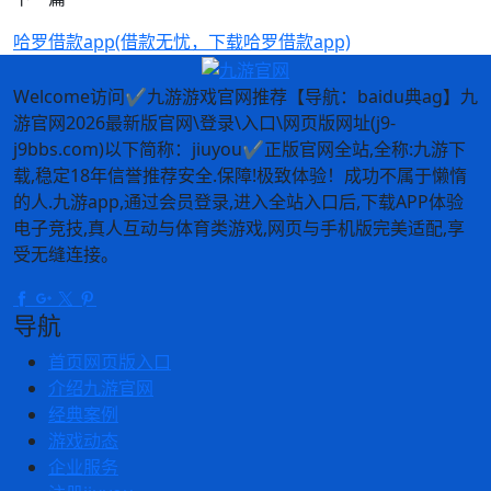
哈罗借款app(借款无忧，下载哈罗借款app)
Welcome访问✔九游游戏官网推荐【导航：baidu典ag】九
游官网2026最新版官网\登录\入口\网页版网址(j9-
j9bbs.com)以下简称：jiuyou✔正版官网全站,全称:九游下
载,稳定18年信誉推荐安全.保障!极致体验！成功不属于懒惰
的人.九游app,通过会员登录,进入全站入口后,下载APP体验
电子竞技,真人互动与体育类游戏,网页与手机版完美适配,享
受无缝连接。
导航
首页网页版入口
介绍九游官网
经典案例
游戏动态
企业服务